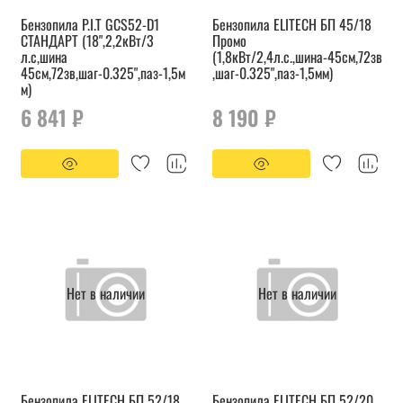
Бензопила P.I.T GCS52-D1
Бензопила ELITECH БП 45/18
СТАНДАРТ (18",2,2кВт/3
Промо
л.с,шина
(1,8кВт/2,4л.с.,шина-45см,72зв
45см,72зв,шаг-0.325",паз-1,5м
,шаг-0.325",паз-1,5мм)
м)
6 841 ₽
8 190 ₽
Нет в наличии
Нет в наличии
Бензопила ELITECH БП 52/18
Бензопила ELITECH БП 52/20