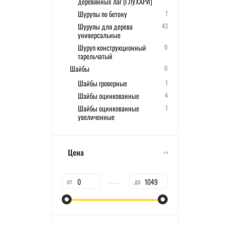
деревянных лаг (ГЛУХАРИ)
Шурупы по бетону
7
Шурупы для дерева
43
универсальные
Шуруп конструкционный
0
тарельчатый
Шайбы
0
Шайбы гроверные
1
Шайбы оцинкованные
4
Шайбы оцинкованные
1
увеличенные
Цена
—
от
до