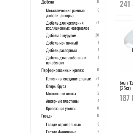
241 
Дюбели
0
Металлические рамные
6
дюбели (анкеры)
Дюбель для крепления
24
изоляционных материалов
Дюбели с шурупом
20
Дюбель монтажный
1
Дюбель распорный
1
Дюбель для газобетона и
1
пенобетона
Перфорированный крепеж
0
Пластины соединительные
24
Болт 1
Опоры бруса
5
(25кг)
Монтажные ленты
2
187 
Анкерные пластины
4
Крепежные уголки
0
Гвозди
0
Гвозди строительные
9
Гвозди финишные
2