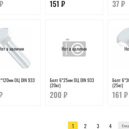
₽
151 ₽
37 ₽
Нет в наличии
Нет в наличии
Не
2*120мм ОЦ DIN 933
Болт 6*25мм ОЦ DIN 933
Болт 6*3
(20кг)
(25кг)
₽
200 ₽
161 ₽
1
2
3
4
Сле