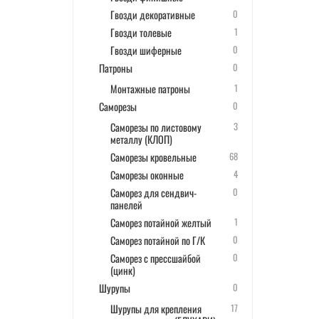
Гвозди декоративные
0
Гвозди толевые
1
Гвозди шиферные
0
Патроны
0
Монтажные патроны
1
Саморезы
0
Саморезы по листовому
3
металлу (КЛОП)
Саморезы кровельные
68
Саморезы оконные
4
Саморез для сендвич-
0
панелей
Саморез потайной желтый
1
Саморез потайной по Г/К
0
Саморез с прессшайбой
0
(цинк)
Шурупы
0
Шурупы для крепления
17